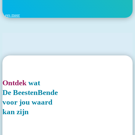
kinderen de rest van hun leven mee.”
Lees meer
Ontdek
wat
De BeestenBende
voor jou waard
kan zijn