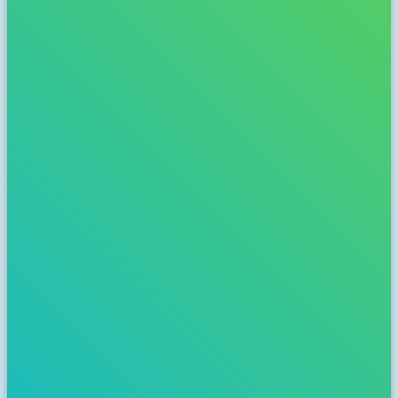
doen!'
Constanze Mager, hoofd Educatie bij
Koninklijke Burgers’ Zoo
'De BeestenBende laat aan kinderen zien, dat zij zelf een directe
bijdrage kunnen leveren aan een schonere natuur. Daardoor worden
ze als het ware passend bij hun leeftijd ‘handelingsbekwaam’ op
gebied van milieubewust gedrag. Deelname geeft ze het gevoel dat
ze iets kunnen betekenen voor de natuur dichtbij; en ze zien ook het
resultaat van hun inspanningen dichtbij.'
Sandra Raaijmakers, Docent & BeestenBende
begeleider