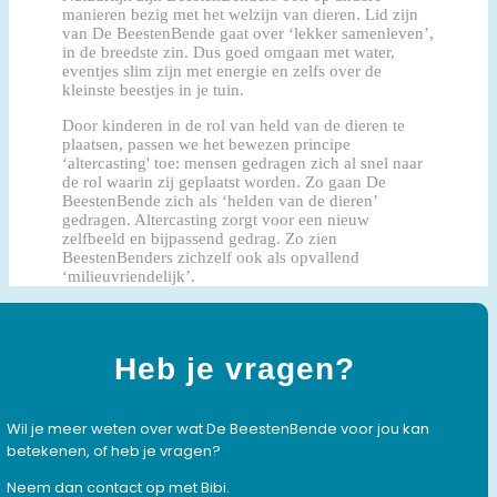
manieren bezig met het welzijn van dieren. Lid zijn
van De BeestenBende gaat over ‘lekker samenleven’,
in de breedste zin. Dus goed omgaan met water,
eventjes slim zijn met energie en zelfs over de
kleinste beestjes in je tuin.
Door kinderen in de rol van held van de dieren te
plaatsen, passen we het bewezen principe
‘altercasting' toe: mensen gedragen zich al snel naar
de rol waarin zij geplaatst worden. Zo gaan De
BeestenBende zich als ‘helden van de dieren’
gedragen. Altercasting zorgt voor een nieuw
zelfbeeld en bijpassend gedrag. Zo zien
BeestenBenders zichzelf ook als opvallend
‘milieuvriendelijk’.
Heb je vragen?
Wil je meer weten over wat De BeestenBende voor jou kan
betekenen, of heb je vragen?
Neem dan contact op met Bibi.