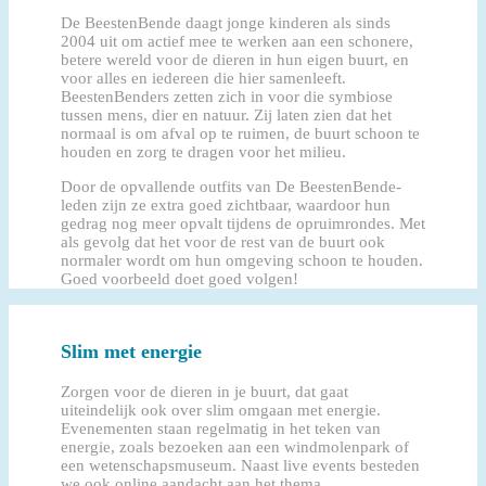
De BeestenBende daagt jonge kinderen als sinds
2004 uit om actief mee te werken aan een schonere,
betere wereld voor de dieren in hun eigen buurt, en
voor alles en iedereen die hier samenleeft.
BeestenBenders zetten zich in voor die symbiose
tussen mens, dier en natuur. Zij laten zien dat het
normaal is om afval op te ruimen, de buurt schoon te
houden en zorg te dragen voor het milieu.
Door de opvallende outfits van De BeestenBende-
leden zijn ze extra goed zichtbaar, waardoor hun
gedrag nog meer opvalt tijdens de opruimrondes. Met
als gevolg dat het voor de rest van de buurt ook
normaler wordt om hun omgeving schoon te houden.
Goed voorbeeld doet goed volgen!
Slim met energie
Zorgen voor de dieren in je buurt, dat gaat
uiteindelijk ook over slim omgaan met energie.
Evenementen staan regelmatig in het teken van
energie, zoals bezoeken aan een windmolenpark of
een wetenschapsmuseum. Naast live events besteden
we ook online aandacht aan het thema