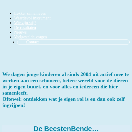
Lekker samenleven
Waardevol instrument
Wie zijn wij?
De resultaten
Nieuws
Veelgestelde vragen
Contact
We dagen jonge kinderen al sinds 2004 uit actief mee te
werken aan een schonere, betere wereld voor de dieren
in je eigen buurt, en voor alles en iedereen die hier
samenleeft.
Oftewel: ontdekken wat je eigen rol is en dan ook zelf
ingrijpen!
De BeestenBende…