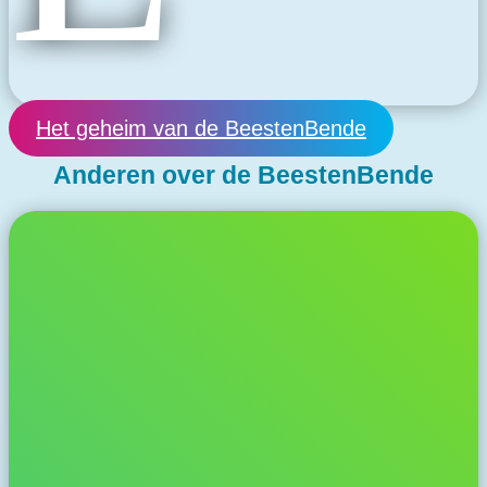
Het geheim van de BeestenBende
Anderen over de BeestenBende
Mireille Götz, Manager bij Rijkswaterstaat
'Wat mij aanspreekt in de BeestenBende: echte verandering en
bewustwording start bij de jonge generatie. Vanuit de leef- en
belevingswereld van kinderen, wordt aangesloten op natuurlijke
drijfveren waarbij gedrag en bewustwording ontstaat voor de wereld
die we ze gunnen. Namelijk een schone en biodiverse wereld.'