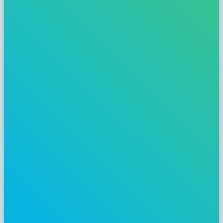
Dat de ouders dan zeggen: ‘Nou het regent, we gaan wel een andere
dag. En dat de kinderen dan zeggen, nou nee wij gaan toch! Als ze
mensen zien roken, zeggen de kinderen: ‘Ik hoop wel dat ze de
sigarettenpeuken opruimen, anders moeten wij dat van De
BeestenBende doen.
Constanze Mager, hoofd Educatie bij
Koninklijke Burgers’ Zoo
“Ik vind het belangrijk om de globale bedreiging van diersoorten
ook te linken aan lokale acties. En daar is De BeestenBende een hele
sterke partner in.“
Mireille Götz, Manager bij Rijkswaterstaat
“De BeestenBende, dat is een zaadje dat je plant. Dat nemen de