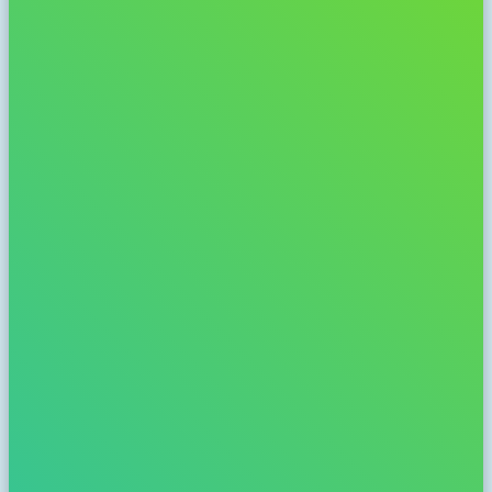
Petra Bodenstaff, Gemeente Velsen
'Ik vind het geweldig dat alle kinderen in Velsen via de
BeestenBende lid kunnen zijn van een ‘echte club’ waar ze goed
bezig zijn. Ik zie hoe belangrijk dat voor kinderen is. Het
enthousiasme waarmee alle BeestenBenders in hun buurt aan de slag
gaan, werkt aanstekelijk en geeft ook mij veel energie. De absolute
motivatie voor hun goede werk blijft: “voor alle dieren natuurlijk”,
maar tevens inspireren ze tegelijkertijd heel veel inwoners in Velsen.'
Paul Loermans, oud-wethouder Gemeente
Wijchen
'De BeestenBende werkt en is heel populair. Honderden Wijchense
kinderen en hun ouders doen mee in onze gemeente. Zij werken zo
aan een betere leefomgeving voor mens en dier. Geweldig dat zij dit